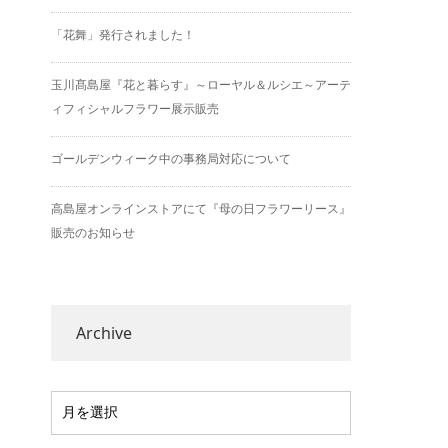
「花舞」発行されました！
玉川髙島屋『花と暮らす』～ローヤル＆ルシエ～アーテ
ィフィシャルフラワー展示販売
ゴールデンウィーク中の事務局対応について
高島屋オンラインストアにて『母の日フラワーリース』
販売のお知らせ
Archive