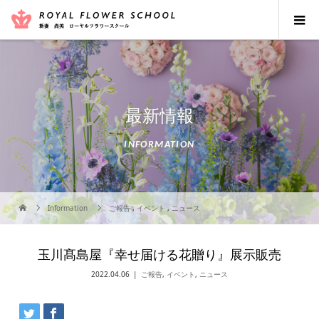
最新情報
INFORMATION
Information
ご報告
,
イベント
,
ニュース
玉川髙島屋『幸せ届ける花贈り』展示販売
2022.04.06
ご報告
,
イベント
,
ニュース