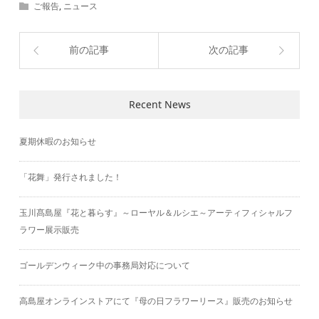
ご報告
,
ニュース
前の記事
次の記事
Recent News
夏期休暇のお知らせ
「花舞」発行されました！
玉川髙島屋『花と暮らす』～ローヤル＆ルシエ～アーティフィシャルフ
ラワー展示販売
ゴールデンウィーク中の事務局対応について
高島屋オンラインストアにて『母の日フラワーリース』販売のお知らせ